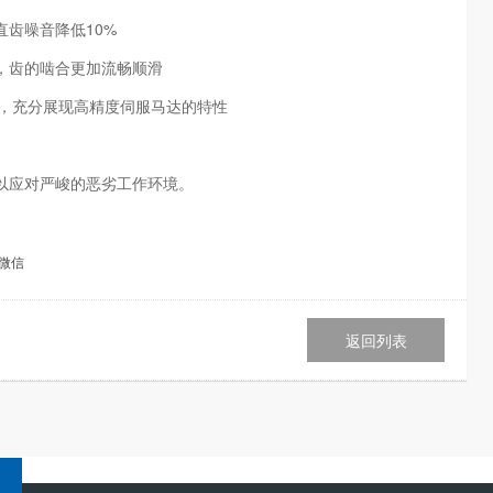
齿噪音降低10%
，齿的啮合更加流畅顺滑
特性，充分展现高精度伺服马达的特性
以应对严峻的恶劣工作环境。
微信
返回列表