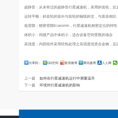
超静音：从未有过的超静音行星减速机，采用斜齿轮，比直
运转平顺：斜齿轮的齿向与齿轮的轴线斜交，与直齿相比
低背隙：精密背隙6≤arcmin，行星减速机精密定位的
体积小：同级产品中体积小，适合设备空间受限的场合
高强度：内部组件采用经热处理之高强度优质合金钢，足
分享到：
QQ空间
新浪微博
腾讯微博
人人网
上一篇
如何在行星减速机运行中测量温升
下一篇
环境对行星减速机的影响