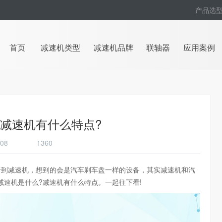
产品选
首页
减速机类型
减速机品牌
联轴器
应用案例
?减速机有什么特点?
03-08
1360
听到减速机，想到的会是汽车刹车盘一样的设备，其实减速机和汽
速机是什么?减速机有什么特点。一起往下看!