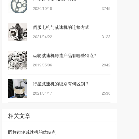
2020/10/18
3745
伺服电机与减速机的连接方式
2021/04/22
3123
齿轮减速机铸造产品有哪些特点?
2019/05/06
2942
行星减速机的级别有何区别？
2021/04/17
2530
相关文章
圆柱齿轮减速机的优缺点