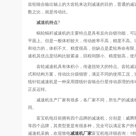
齿轮啮合输出轴上的大齿轮来达到减速的目的，普通的减
数之比，就是传动比。
减速机特点
?
蜗轮蜗杆减速机的主要特点是具有反向自锁功能，可以
平面上。但是一般体积较大，传动效率不高，精度不高。
和动力的，体积不大、精度很高，但缺点是柔轮寿命有限
速机其优点是结构比较紧凑，回程间隙小、精度较高，使
齿轮减速机具有体积小，传递扭矩大的特点。齿轮减速
式和结构方案，传动比分级细密，满足不同的使用工况，
线针轮减速机是一种采用摆线针齿啮合行星传动原理的传
正反运转。
减速机生产厂家有很多，各厂家不同，所生产的减速机
同。
富宝机电目前拥有四个品牌的减速机，分别是：威腾斯
等四个品牌，其类型更是有很多种，完全可以满足客户所
减速机采购，欢迎致电
减速机厂家
富宝机电详细咨询：1892