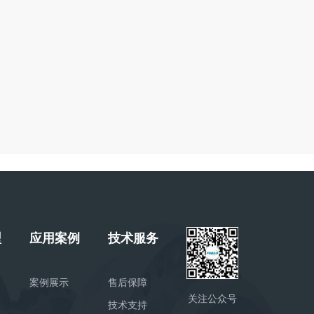
型
应用案例
技术服务
案例展示
售后保障
关注公众号
技术支持