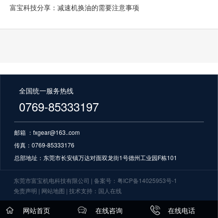
富宝科技分享：减速机换油的需要注意事项
全国统一服务热线
0769-85333197
邮箱 ：fxgear@163..com
传真：0769-85333176
总部地址：
东莞市长安镇万达对面双龙街1号德州工业园F栋101
东莞市富宝机电科技有限公司
| 备案号：
粤ICP备14025953号-1
免责声明
|
网站地图
| 技术支持：
国人在线
网站首页
在线咨询
在线电话